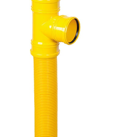
Fußzeilenmenü
GAMART S.A.
Towarowa 29
38-200 Jasło
sklep@egamart.pl
+48 602 350 573