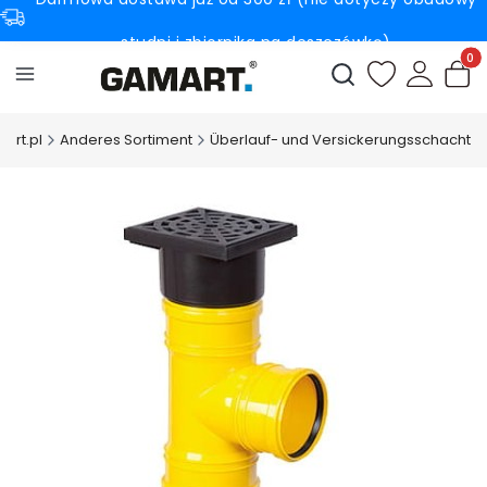
studni i zbiornika na deszczówkę)
Produ
Suchmaschine öffn
art.pl
Anderes Sortiment
Überlauf- und Versickerungsschacht