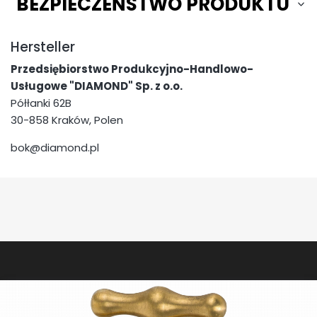
BEZPIECZEŃSTWO PRODUKTU
Hersteller
Przedsiębiorstwo Produkcyjno-Handlowo-
Usługowe "DIAMOND" Sp. z o.o.
Półłanki 62B
30-858 Kraków, Polen
bok@diamond.pl
Fußzeilenmenü