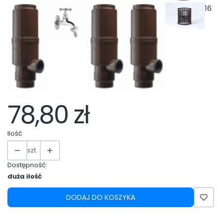
16
78,80 zł
Ilość
szt.
Dostępność:
duża ilość
DODAJ DO KOSZYKA