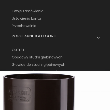
Twoje zamówienia
Ustawienia konta
Przechowalnia
POPULARNE KATEGORIE
OUTLET
Obudowy studni głębinowych
Głowice do studni głębinowych
Łapacze wody deszczowej
Zbiorniki na deszczówkę
Asortyment rynnowy
Kształtki doczołowe