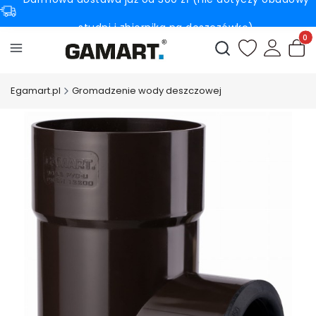
studni i zbiornika na deszczówkę)
Produ
Otwórz wyszukiwark
Egamart.pl
Gromadzenie wody deszczowej