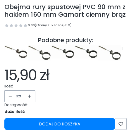
Obejma rury spustowej PVC 90 mm z
hakiem 160 mm Gamart ciemny brąz
0.00
(Oceny: 0 Recenzje: 0)
Podobne produkty:
1
15,90 zł
Ilość
szt.
Dostępność:
duża ilość
DODAJ DO KOSZYKA