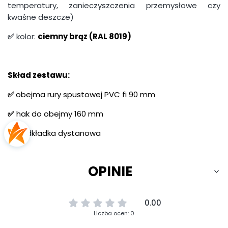
temperatury, zanieczyszczenia przemysłowe czy
kwaśne deszcze)
✅
kolor:
ciemny brąz (RAL 8019)
Skład zestawu:
✅
obejma rury spustowej PVC fi 90 mm
✅
hak do obejmy 160 m
m
✅
podkładka dystanowa
OPINIE
0.00
Liczba ocen: 0