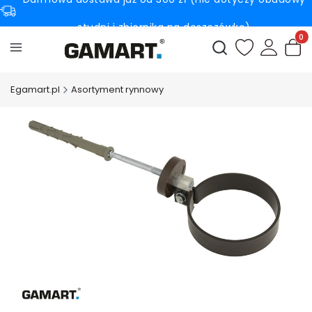
studni i zbiornika na deszczówkę)
Produ
Otwórz wyszukiwark
Egamart.pl
Asortyment rynnowy