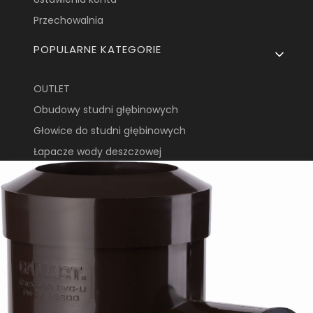
Przechowalnia
POPULARNE KATEGORIE
OUTLET
Obudowy studni głębinowych
Głowice do studni głębinowych
Łapacze wody deszczowej
Zbiorniki na deszczówkę
Asortyment rynnowy
Kształtki doczołowe
GAMART S.A.