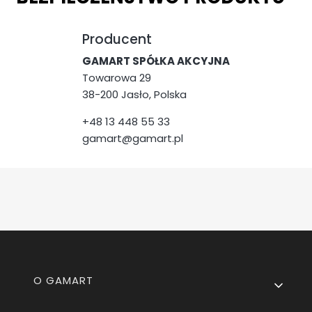
Producent
GAMART SPÓŁKA AKCYJNA
Towarowa 29
38-200 Jasło, Polska
+48 13 448 55 33
gamart@gamart.pl
Linki w stopce
O GAMART