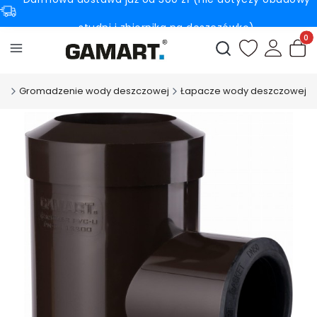
studni i zbiornika na deszczówkę)
Produ
Otwórz wyszukiwark
pl
Gromadzenie wody deszczowej
Łapacze wody deszczowej