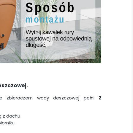
eszczowej.
że zbieraczem wody deszczowej pełni
2
ą z dachu
iorniku