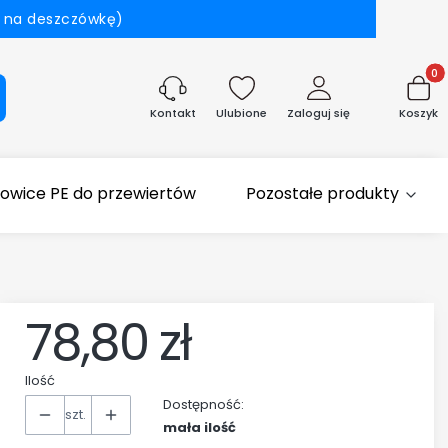
a na deszczówkę)
Produk
aj
Ulubione
Zaloguj się
Koszyk
Kontakt
łowice PE do przewiertów
Pozostałe produkty
78,80 zł
Ilość
Dostępność:
szt.
mała ilość