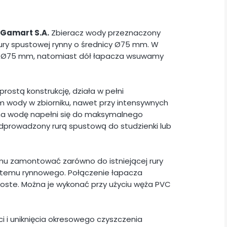
Gamart S.A.
Zbieracz wody przeznaczony
ury spustowej rynny o średnicy Ø75 mm. W
ą Ø75 mm, natomiast dół łapacza wsuwamy
rostą konstrukcję, działa w pełni
m wody w zbiorniku, nawet przy intensywnych
na wodę napełni się do maksymalnego
prowadzony rurą spustową do studzienki lub
u zamontować zarówno do istniejącej rury
ystemu rynnowego. Połączenie łapacza
roste. Można je wykonać przy użyciu węża PVC
i i uniknięcia okresowego czyszczenia