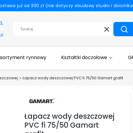
tawa już od 300 zł (nie dotyczy obudowy studni i zbiornik
3,
Wyczyść
Szuk
pl
sortyment rynnowy
Kształtki doczołowe
G
szczowej
Łapacz wody deszczowej PVC fi 75/50 Gamart grafit
Łapacz wody deszczowej
PVC fi 75/50 Gamart