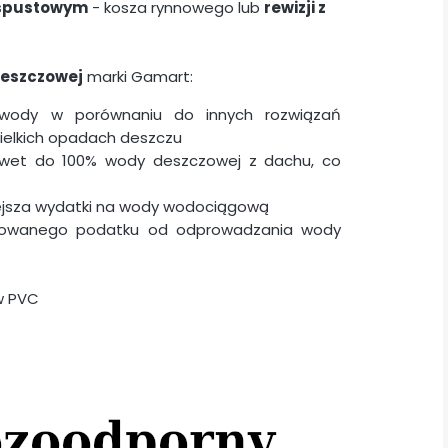
 spustowym
- kosza rynnowego lub
rewizji z
deszczowej
marki Gamart:
 wody w porównaniu do innych rozwiązań
wielkich opadach deszczu
awet do 100% wody deszczowej z dachu, co
jsza wydatki na wody wodociągową
anowanego podatku od odprowadzania wody
w PVC