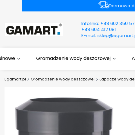
Darmowa dos
Infolinia:
+48 602 350 57
+48 604 412 081
E-mail:
sklep@egamart.
binowe
Gromadzenie wody deszczowej
A
Egamart.pl
Gromadzenie wody deszczowej
Łapacze wody de