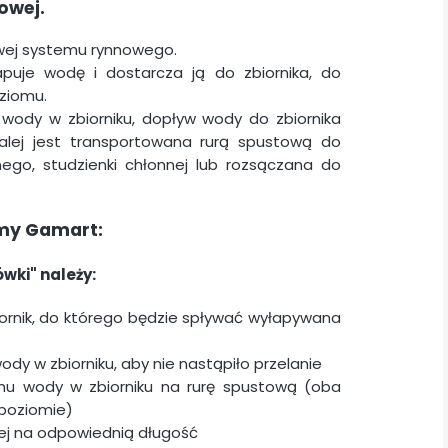
owej.
wej systemu rynnowego.
uje wodę i dostarcza ją do zbiornika, do
ziomu.
wody w zbiorniku, dopływ wody do zbiornika
alej jest transportowana rurą spustową do
mnego, studzienki chłonnej lub rozsączana do
rmy Gamart:
ówki"
należy:
iornik, do którego będzie spływać wyłapywana
y w zbiorniku, aby nie nastąpiło przelanie
u wody w zbiorniku na rurę spustową (oba
poziomie)
wej na odpowiednią długość