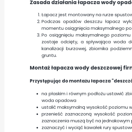
Zasada działania łapacza wody opad
Łapacz jest montowany na rurze spusto
Podczas opadów deszczu łapacz wyłap
momentu osiągnięcia maksymalnego po
Po osiągnięciu maksymalnego poziomu 
zostaje odcięty, a spływająca woda d
kanalizacji burzowej, zbiornika podzie
gruntu.
Montaż łapacza wody deszczowej fi
Przystępując do montażu
łapacza "deszcz
na płaskim i równym podłożu ustawić zb
woda opadowa
ustalić maksymalną wysokość poziomu wod
przenieść zaznaczoną wysokość poziom
zaznaczenia muszą być na jednakowym 
zaznaczyć i wyciąć kawałek rury spusto