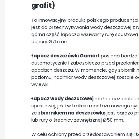
grafit)
To innowacyjny produkt polskiego producenta
jest do przechwytywania wody deszczowej z r
górną część łapacza wsuwamy rurę spustow
do rury Ø75 mm.
Łapacz deszczówki Gamart
posiada bardzo p
automatycznie i zabezpiecza przed przelanie
opadach deszczu. W momencie, gdy zbiornik 
poziomu, nadmiar wody deszczowej zostaje od
wylewki.
Łapacz wody deszczowej
można bez problem
spustowej, jak i w trakcie montażu nowego s
ze
zbiornikiem na deszczówkę
jest bardzo p
lub rury o średnicy zewnętrznej Ø50 mm.
W celu ochrony przed przedostawaniem się liśc